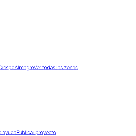
 Crespo
Almagro
Ver todas las zonas
e ayuda
Publicar proyecto