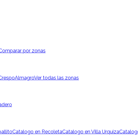
Comparar por zonas
 Crespo
Almagro
Ver todas las zonas
adero
allito
Catalogo en Recoleta
Catalogo en Villa Urquiza
Catalog