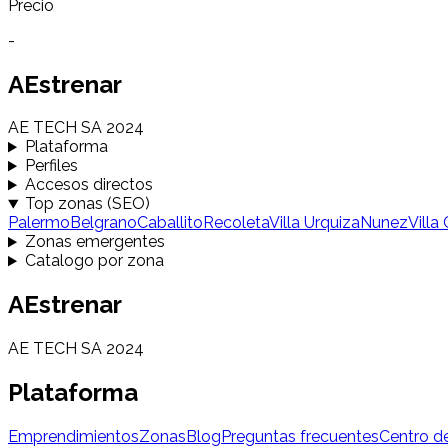
Precio
-
AEstrenar
AE TECH SA 2024
Plataforma
Perfiles
Accesos directos
Top zonas (SEO)
Palermo
Belgrano
Caballito
Recoleta
Villa Urquiza
Nunez
Villa
Zonas emergentes
Catalogo por zona
AEstrenar
AE TECH SA 2024
Plataforma
Emprendimientos
Zonas
Blog
Preguntas frecuentes
Centro d