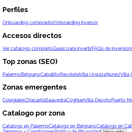
Perfiles
Onboarding comprador
Onboarding inversor
Accesos directos
Ver catalogo completo
Guias para invertir
FAQs de inversion
Top zonas (SEO)
Palermo
Belgrano
Caballito
Recoleta
Villa Urquiza
Nunez
Villa
Zonas emergentes
Colegiales
Chacarita
Saavedra
Coghlan
Villa Devoto
Puerto M
Catalogo por zona
Catalogo en Palermo
Catalogo en Belgrano
Catalogo en Cab
Términos y Condiciones
Política de Privacidad
Volver arriba