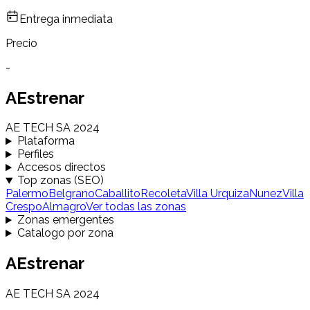
Entrega inmediata
Precio
-
AEstrenar
AE TECH SA 2024
Plataforma
Perfiles
Accesos directos
Top zonas (SEO)
Palermo
Belgrano
Caballito
Recoleta
Villa Urquiza
Nunez
Villa
Crespo
Almagro
Ver todas las zonas
Zonas emergentes
Catalogo por zona
AEstrenar
AE TECH SA 2024