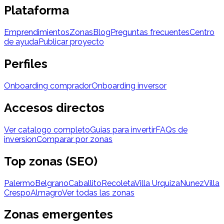
Plataforma
Emprendimientos
Zonas
Blog
Preguntas frecuentes
Centro
de ayuda
Publicar proyecto
Perfiles
Onboarding comprador
Onboarding inversor
Accesos directos
Ver catalogo completo
Guias para invertir
FAQs de
inversion
Comparar por zonas
Top zonas (SEO)
Palermo
Belgrano
Caballito
Recoleta
Villa Urquiza
Nunez
Villa
Crespo
Almagro
Ver todas las zonas
Zonas emergentes