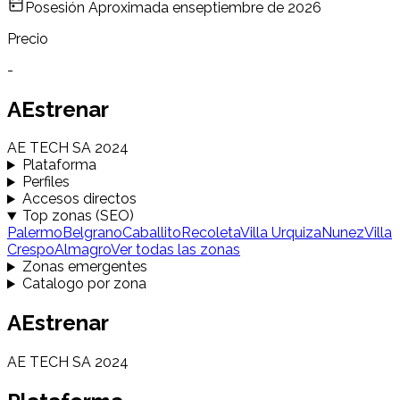
Posesión Aproximada en
septiembre de 2026
Precio
-
AEstrenar
AE TECH SA 2024
Plataforma
Perfiles
Accesos directos
Top zonas (SEO)
Palermo
Belgrano
Caballito
Recoleta
Villa Urquiza
Nunez
Villa
Crespo
Almagro
Ver todas las zonas
Zonas emergentes
Catalogo por zona
AEstrenar
AE TECH SA 2024