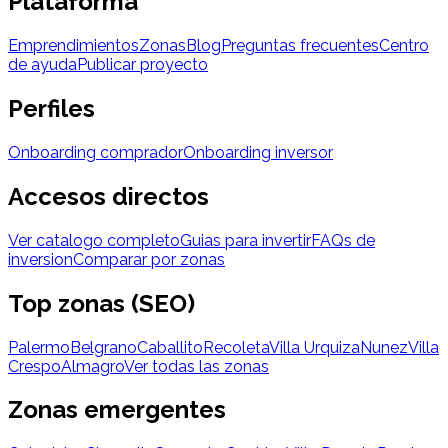
Plataforma
Emprendimientos
Zonas
Blog
Preguntas frecuentes
Centro
de ayuda
Publicar proyecto
Perfiles
Onboarding comprador
Onboarding inversor
Accesos directos
Ver catalogo completo
Guias para invertir
FAQs de
inversion
Comparar por zonas
Top zonas (SEO)
Palermo
Belgrano
Caballito
Recoleta
Villa Urquiza
Nunez
Villa
Crespo
Almagro
Ver todas las zonas
Zonas emergentes