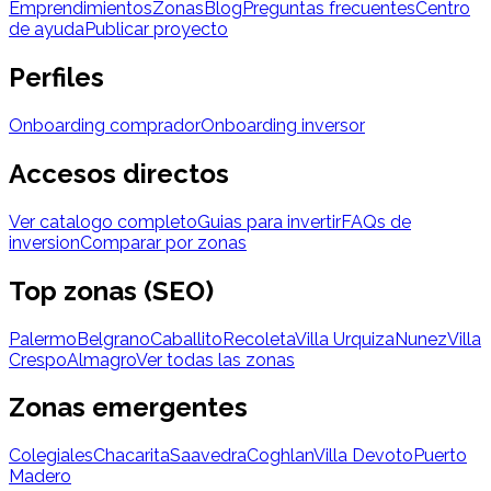
Emprendimientos
Zonas
Blog
Preguntas frecuentes
Centro
de ayuda
Publicar proyecto
Perfiles
Onboarding comprador
Onboarding inversor
Accesos directos
Ver catalogo completo
Guias para invertir
FAQs de
inversion
Comparar por zonas
Top zonas (SEO)
Palermo
Belgrano
Caballito
Recoleta
Villa Urquiza
Nunez
Villa
Crespo
Almagro
Ver todas las zonas
Zonas emergentes
Colegiales
Chacarita
Saavedra
Coghlan
Villa Devoto
Puerto
Madero