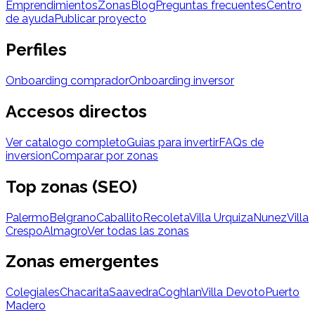
Emprendimientos
Zonas
Blog
Preguntas frecuentes
Centro
de ayuda
Publicar proyecto
Perfiles
Onboarding comprador
Onboarding inversor
Accesos directos
Ver catalogo completo
Guias para invertir
FAQs de
inversion
Comparar por zonas
Top zonas (SEO)
Palermo
Belgrano
Caballito
Recoleta
Villa Urquiza
Nunez
Villa
Crespo
Almagro
Ver todas las zonas
Zonas emergentes
Colegiales
Chacarita
Saavedra
Coghlan
Villa Devoto
Puerto
Madero