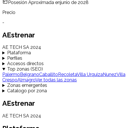
Posesión Aproximada en
junio de 2028
Precio
-
AEstrenar
AE TECH SA 2024
Plataforma
Perfiles
Accesos directos
Top zonas (SEO)
Palermo
Belgrano
Caballito
Recoleta
Villa Urquiza
Nunez
Villa
Crespo
Almagro
Ver todas las zonas
Zonas emergentes
Catalogo por zona
AEstrenar
AE TECH SA 2024