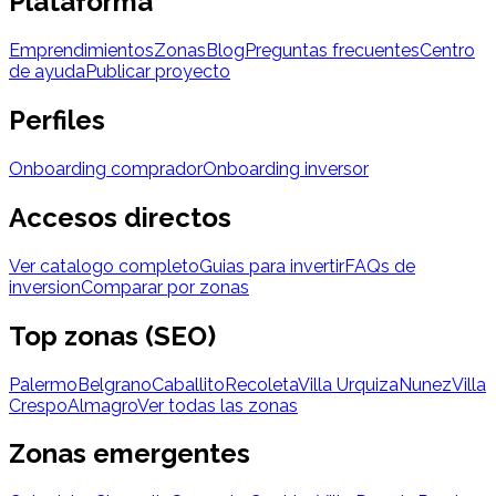
Plataforma
Emprendimientos
Zonas
Blog
Preguntas frecuentes
Centro
de ayuda
Publicar proyecto
Perfiles
Onboarding comprador
Onboarding inversor
Accesos directos
Ver catalogo completo
Guias para invertir
FAQs de
inversion
Comparar por zonas
Top zonas (SEO)
Palermo
Belgrano
Caballito
Recoleta
Villa Urquiza
Nunez
Villa
Crespo
Almagro
Ver todas las zonas
Zonas emergentes