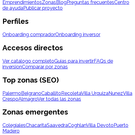
Emprendimientos
Zonas
Blog
Preguntas frecuentes
Centro
de ayuda
Publicar proyecto
Perfiles
Onboarding comprador
Onboarding inversor
Accesos directos
Ver catalogo completo
Guias para invertir
FAQs de
inversion
Comparar por zonas
Top zonas (SEO)
Palermo
Belgrano
Caballito
Recoleta
Villa Urquiza
Nunez
Villa
Crespo
Almagro
Ver todas las zonas
Zonas emergentes
Colegiales
Chacarita
Saavedra
Coghlan
Villa Devoto
Puerto
Madero