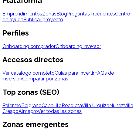
Plataforma
Emprendimientos
Zonas
Blog
Preguntas frecuentes
Centro
de ayuda
Publicar proyecto
Perfiles
Onboarding comprador
Onboarding inversor
Accesos directos
Ver catalogo completo
Guias para invertir
FAQs de
inversion
Comparar por zonas
Top zonas (SEO)
Palermo
Belgrano
Caballito
Recoleta
Villa Urquiza
Nunez
Villa
Crespo
Almagro
Ver todas las zonas
Zonas emergentes