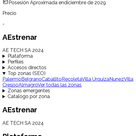
Posesión Aproximada en
diciembre de 2029
Precio
-
AEstrenar
AE TECH SA 2024
Plataforma
Perfiles
Accesos directos
Top zonas (SEO)
Palermo
Belgrano
Caballito
Recoleta
Villa Urquiza
Nunez
Villa
Crespo
Almagro
Ver todas las zonas
Zonas emergentes
Catalogo por zona
AEstrenar
AE TECH SA 2024