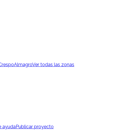
 Crespo
Almagro
Ver todas las zonas
e ayuda
Publicar proyecto