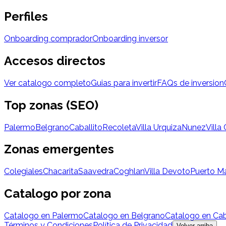
Perfiles
Onboarding comprador
Onboarding inversor
Accesos directos
Ver catalogo completo
Guias para invertir
FAQs de inversion
Top zonas (SEO)
Palermo
Belgrano
Caballito
Recoleta
Villa Urquiza
Nunez
Villa
Zonas emergentes
Colegiales
Chacarita
Saavedra
Coghlan
Villa Devoto
Puerto M
Catalogo por zona
Catalogo en Palermo
Catalogo en Belgrano
Catalogo en Cab
Términos y Condiciones
Política de Privacidad
Volver arriba