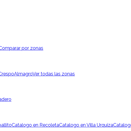
Comparar por zonas
 Crespo
Almagro
Ver todas las zonas
adero
allito
Catalogo en Recoleta
Catalogo en Villa Urquiza
Catalog