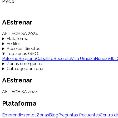
Precio
-
AEstrenar
AE TECH SA 2024
Plataforma
Perfiles
Accesos directos
Top zonas (SEO)
Palermo
Belgrano
Caballito
Recoleta
Villa Urquiza
Nunez
Villa
Zonas emergentes
Catalogo por zona
AEstrenar
AE TECH SA 2024
Plataforma
Emprendimientos
Zonas
Blog
Preguntas frecuentes
Centro d