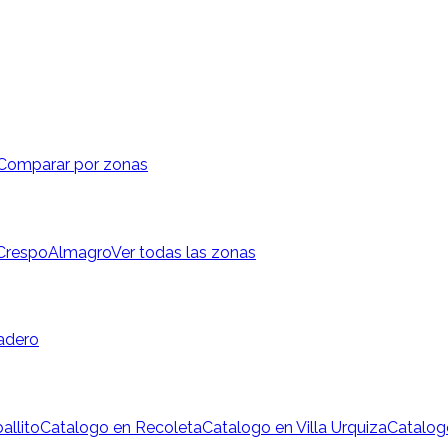
Comparar por zonas
 Crespo
Almagro
Ver todas las zonas
adero
allito
Catalogo en Recoleta
Catalogo en Villa Urquiza
Catalog