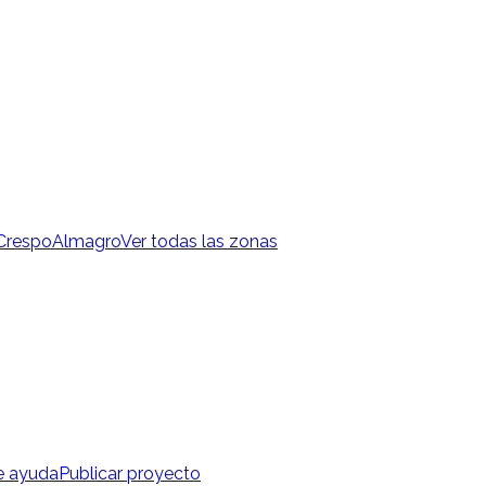
 Crespo
Almagro
Ver todas las zonas
e ayuda
Publicar proyecto