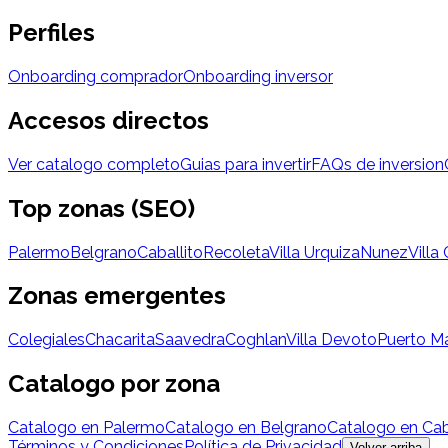
Perfiles
Onboarding comprador
Onboarding inversor
Accesos directos
Ver catalogo completo
Guias para invertir
FAQs de inversion
Top zonas (SEO)
Palermo
Belgrano
Caballito
Recoleta
Villa Urquiza
Nunez
Villa
Zonas emergentes
Colegiales
Chacarita
Saavedra
Coghlan
Villa Devoto
Puerto M
Catalogo por zona
Catalogo en Palermo
Catalogo en Belgrano
Catalogo en Cab
Términos y Condiciones
Política de Privacidad
Volver arriba