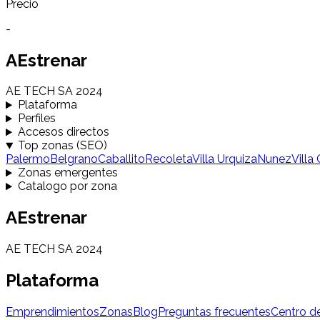
Precio
-
AEstrenar
AE TECH SA 2024
Plataforma
Perfiles
Accesos directos
Top zonas (SEO)
Palermo
Belgrano
Caballito
Recoleta
Villa Urquiza
Nunez
Villa
Zonas emergentes
Catalogo por zona
AEstrenar
AE TECH SA 2024
Plataforma
Emprendimientos
Zonas
Blog
Preguntas frecuentes
Centro d