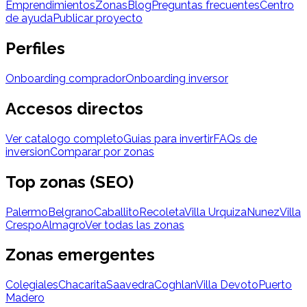
Emprendimientos
Zonas
Blog
Preguntas frecuentes
Centro
de ayuda
Publicar proyecto
Perfiles
Onboarding comprador
Onboarding inversor
Accesos directos
Ver catalogo completo
Guias para invertir
FAQs de
inversion
Comparar por zonas
Top zonas (SEO)
Palermo
Belgrano
Caballito
Recoleta
Villa Urquiza
Nunez
Villa
Crespo
Almagro
Ver todas las zonas
Zonas emergentes
Colegiales
Chacarita
Saavedra
Coghlan
Villa Devoto
Puerto
Madero