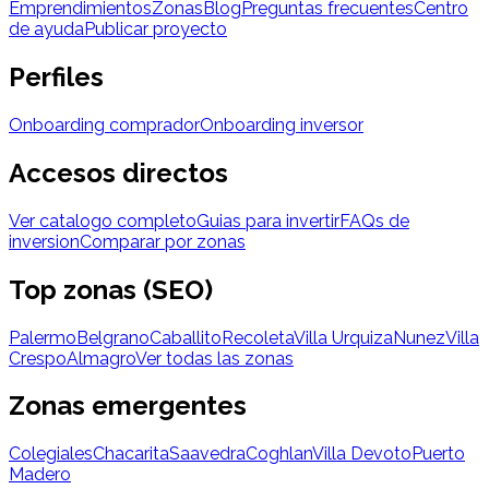
Emprendimientos
Zonas
Blog
Preguntas frecuentes
Centro
de ayuda
Publicar proyecto
Perfiles
Onboarding comprador
Onboarding inversor
Accesos directos
Ver catalogo completo
Guias para invertir
FAQs de
inversion
Comparar por zonas
Top zonas (SEO)
Palermo
Belgrano
Caballito
Recoleta
Villa Urquiza
Nunez
Villa
Crespo
Almagro
Ver todas las zonas
Zonas emergentes
Colegiales
Chacarita
Saavedra
Coghlan
Villa Devoto
Puerto
Madero