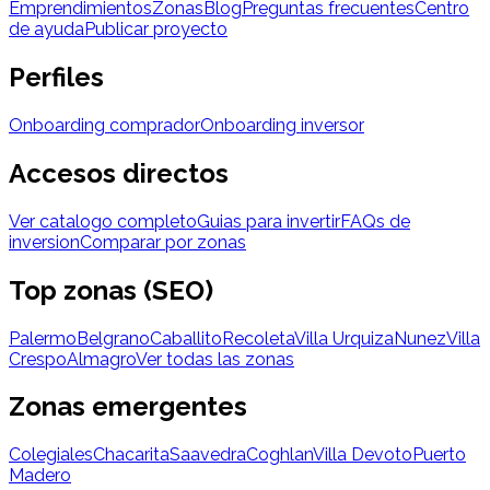
Emprendimientos
Zonas
Blog
Preguntas frecuentes
Centro
de ayuda
Publicar proyecto
Perfiles
Onboarding comprador
Onboarding inversor
Accesos directos
Ver catalogo completo
Guias para invertir
FAQs de
inversion
Comparar por zonas
Top zonas (SEO)
Palermo
Belgrano
Caballito
Recoleta
Villa Urquiza
Nunez
Villa
Crespo
Almagro
Ver todas las zonas
Zonas emergentes
Colegiales
Chacarita
Saavedra
Coghlan
Villa Devoto
Puerto
Madero