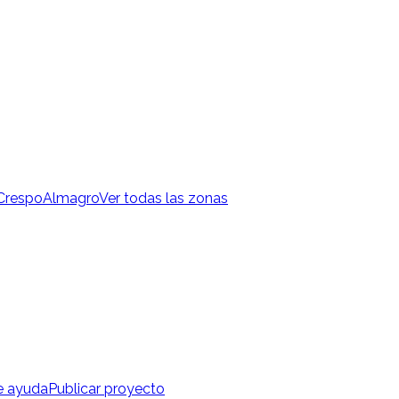
 Crespo
Almagro
Ver todas las zonas
e ayuda
Publicar proyecto