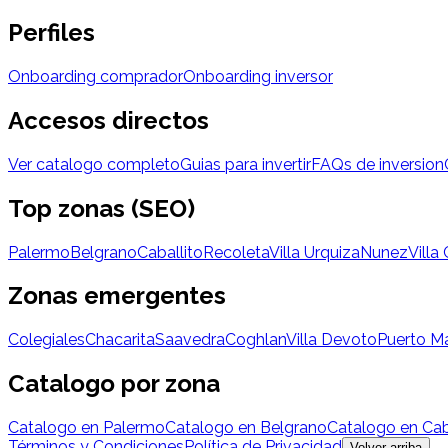
Perfiles
Onboarding comprador
Onboarding inversor
Accesos directos
Ver catalogo completo
Guias para invertir
FAQs de inversion
Top zonas (SEO)
Palermo
Belgrano
Caballito
Recoleta
Villa Urquiza
Nunez
Villa
Zonas emergentes
Colegiales
Chacarita
Saavedra
Coghlan
Villa Devoto
Puerto M
Catalogo por zona
Catalogo en Palermo
Catalogo en Belgrano
Catalogo en Cab
Términos y Condiciones
Política de Privacidad
Volver arriba