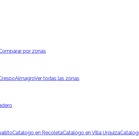
Comparar por zonas
 Crespo
Almagro
Ver todas las zonas
adero
allito
Catalogo en Recoleta
Catalogo en Villa Urquiza
Catalog