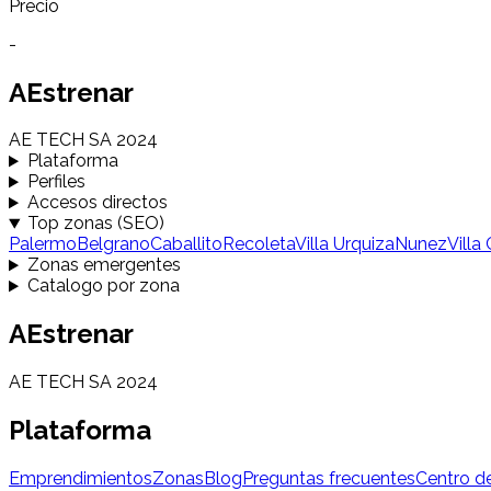
Precio
-
AEstrenar
AE TECH SA 2024
Plataforma
Perfiles
Accesos directos
Top zonas (SEO)
Palermo
Belgrano
Caballito
Recoleta
Villa Urquiza
Nunez
Villa
Zonas emergentes
Catalogo por zona
AEstrenar
AE TECH SA 2024
Plataforma
Emprendimientos
Zonas
Blog
Preguntas frecuentes
Centro d