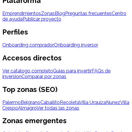
Plataforma
Emprendimientos
Zonas
Blog
Preguntas frecuentes
Centro
de ayuda
Publicar proyecto
Perfiles
Onboarding comprador
Onboarding inversor
Accesos directos
Ver catalogo completo
Guias para invertir
FAQs de
inversion
Comparar por zonas
Top zonas (SEO)
Palermo
Belgrano
Caballito
Recoleta
Villa Urquiza
Nunez
Villa
Crespo
Almagro
Ver todas las zonas
Zonas emergentes