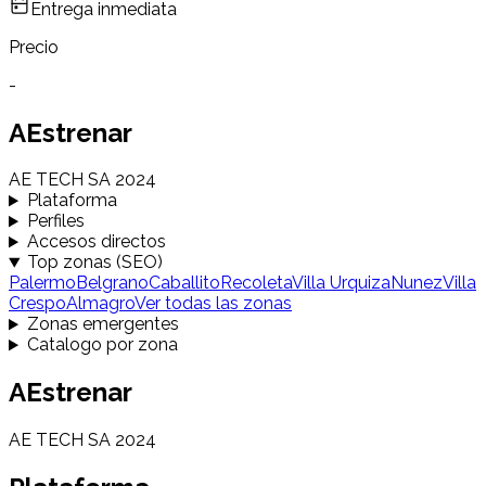
Entrega inmediata
Precio
-
AEstrenar
AE TECH SA 2024
Plataforma
Perfiles
Accesos directos
Top zonas (SEO)
Palermo
Belgrano
Caballito
Recoleta
Villa Urquiza
Nunez
Villa
Crespo
Almagro
Ver todas las zonas
Zonas emergentes
Catalogo por zona
AEstrenar
AE TECH SA 2024