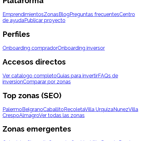
Plataforma
Emprendimientos
Zonas
Blog
Preguntas frecuentes
Centro
de ayuda
Publicar proyecto
Perfiles
Onboarding comprador
Onboarding inversor
Accesos directos
Ver catalogo completo
Guias para invertir
FAQs de
inversion
Comparar por zonas
Top zonas (SEO)
Palermo
Belgrano
Caballito
Recoleta
Villa Urquiza
Nunez
Villa
Crespo
Almagro
Ver todas las zonas
Zonas emergentes