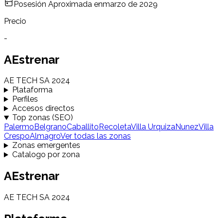
Posesión Aproximada en
marzo de 2029
Precio
-
AEstrenar
AE TECH SA 2024
Plataforma
Perfiles
Accesos directos
Top zonas (SEO)
Palermo
Belgrano
Caballito
Recoleta
Villa Urquiza
Nunez
Villa
Crespo
Almagro
Ver todas las zonas
Zonas emergentes
Catalogo por zona
AEstrenar
AE TECH SA 2024