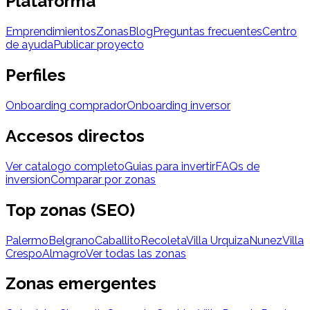
Plataforma
Emprendimientos
Zonas
Blog
Preguntas frecuentes
Centro
de ayuda
Publicar proyecto
Perfiles
Onboarding comprador
Onboarding inversor
Accesos directos
Ver catalogo completo
Guias para invertir
FAQs de
inversion
Comparar por zonas
Top zonas (SEO)
Palermo
Belgrano
Caballito
Recoleta
Villa Urquiza
Nunez
Villa
Crespo
Almagro
Ver todas las zonas
Zonas emergentes