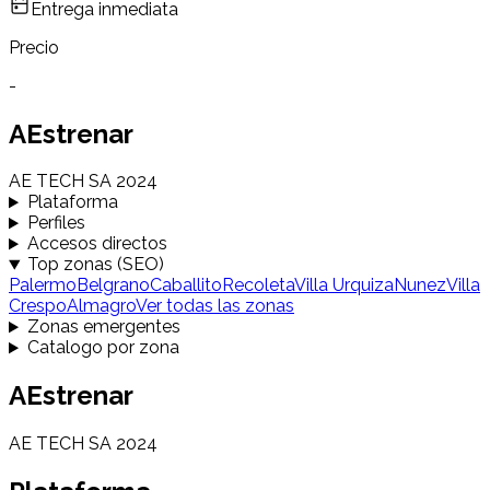
Entrega inmediata
Precio
-
AEstrenar
AE TECH SA 2024
Plataforma
Perfiles
Accesos directos
Top zonas (SEO)
Palermo
Belgrano
Caballito
Recoleta
Villa Urquiza
Nunez
Villa
Crespo
Almagro
Ver todas las zonas
Zonas emergentes
Catalogo por zona
AEstrenar
AE TECH SA 2024