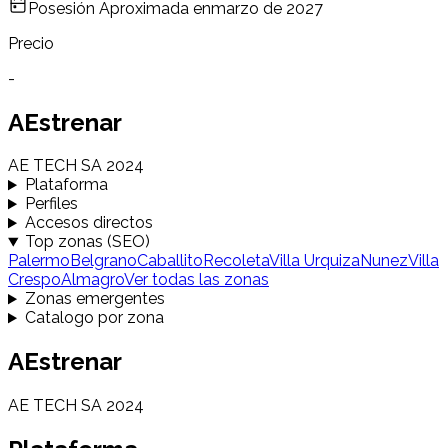
Posesión Aproximada en
marzo de 2027
Precio
-
AEstrenar
AE TECH SA 2024
Plataforma
Perfiles
Accesos directos
Top zonas (SEO)
Palermo
Belgrano
Caballito
Recoleta
Villa Urquiza
Nunez
Villa
Crespo
Almagro
Ver todas las zonas
Zonas emergentes
Catalogo por zona
AEstrenar
AE TECH SA 2024