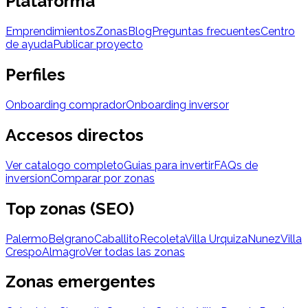
Plataforma
Emprendimientos
Zonas
Blog
Preguntas frecuentes
Centro
de ayuda
Publicar proyecto
Perfiles
Onboarding comprador
Onboarding inversor
Accesos directos
Ver catalogo completo
Guias para invertir
FAQs de
inversion
Comparar por zonas
Top zonas (SEO)
Palermo
Belgrano
Caballito
Recoleta
Villa Urquiza
Nunez
Villa
Crespo
Almagro
Ver todas las zonas
Zonas emergentes