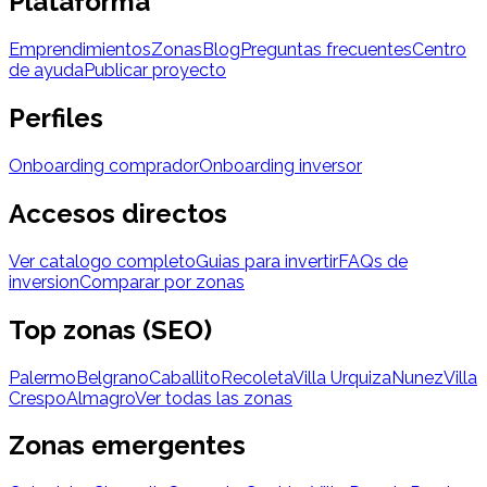
Plataforma
Emprendimientos
Zonas
Blog
Preguntas frecuentes
Centro
de ayuda
Publicar proyecto
Perfiles
Onboarding comprador
Onboarding inversor
Accesos directos
Ver catalogo completo
Guias para invertir
FAQs de
inversion
Comparar por zonas
Top zonas (SEO)
Palermo
Belgrano
Caballito
Recoleta
Villa Urquiza
Nunez
Villa
Crespo
Almagro
Ver todas las zonas
Zonas emergentes