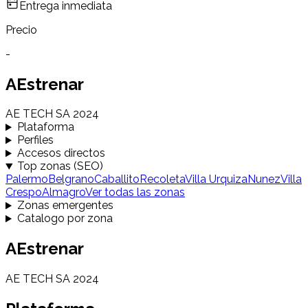
Entrega inmediata
Precio
-
AEstrenar
AE TECH SA 2024
Plataforma
Perfiles
Accesos directos
Top zonas (SEO)
Palermo
Belgrano
Caballito
Recoleta
Villa Urquiza
Nunez
Villa
Crespo
Almagro
Ver todas las zonas
Zonas emergentes
Catalogo por zona
AEstrenar
AE TECH SA 2024