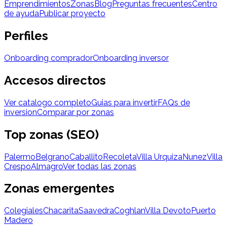
Emprendimientos
Zonas
Blog
Preguntas frecuentes
Centro
de ayuda
Publicar proyecto
Perfiles
Onboarding comprador
Onboarding inversor
Accesos directos
Ver catalogo completo
Guias para invertir
FAQs de
inversion
Comparar por zonas
Top zonas (SEO)
Palermo
Belgrano
Caballito
Recoleta
Villa Urquiza
Nunez
Villa
Crespo
Almagro
Ver todas las zonas
Zonas emergentes
Colegiales
Chacarita
Saavedra
Coghlan
Villa Devoto
Puerto
Madero