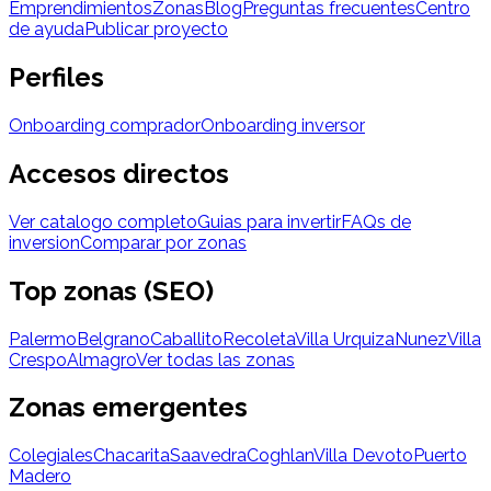
Emprendimientos
Zonas
Blog
Preguntas frecuentes
Centro
de ayuda
Publicar proyecto
Perfiles
Onboarding comprador
Onboarding inversor
Accesos directos
Ver catalogo completo
Guias para invertir
FAQs de
inversion
Comparar por zonas
Top zonas (SEO)
Palermo
Belgrano
Caballito
Recoleta
Villa Urquiza
Nunez
Villa
Crespo
Almagro
Ver todas las zonas
Zonas emergentes
Colegiales
Chacarita
Saavedra
Coghlan
Villa Devoto
Puerto
Madero