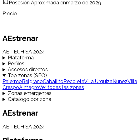
Posesión Aproximada en
marzo de 2029
Precio
-
AEstrenar
AE TECH SA 2024
Plataforma
Perfiles
Accesos directos
Top zonas (SEO)
Palermo
Belgrano
Caballito
Recoleta
Villa Urquiza
Nunez
Villa
Crespo
Almagro
Ver todas las zonas
Zonas emergentes
Catalogo por zona
AEstrenar
AE TECH SA 2024