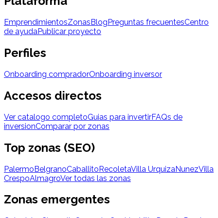
Plataforma
Emprendimientos
Zonas
Blog
Preguntas frecuentes
Centro
de ayuda
Publicar proyecto
Perfiles
Onboarding comprador
Onboarding inversor
Accesos directos
Ver catalogo completo
Guias para invertir
FAQs de
inversion
Comparar por zonas
Top zonas (SEO)
Palermo
Belgrano
Caballito
Recoleta
Villa Urquiza
Nunez
Villa
Crespo
Almagro
Ver todas las zonas
Zonas emergentes