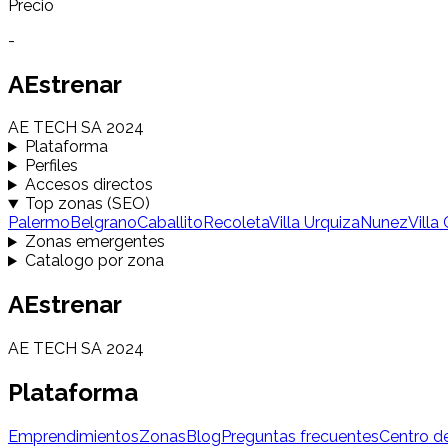
Precio
-
AEstrenar
AE TECH SA 2024
Plataforma
Perfiles
Accesos directos
Top zonas (SEO)
Palermo
Belgrano
Caballito
Recoleta
Villa Urquiza
Nunez
Villa
Zonas emergentes
Catalogo por zona
AEstrenar
AE TECH SA 2024
Plataforma
Emprendimientos
Zonas
Blog
Preguntas frecuentes
Centro d