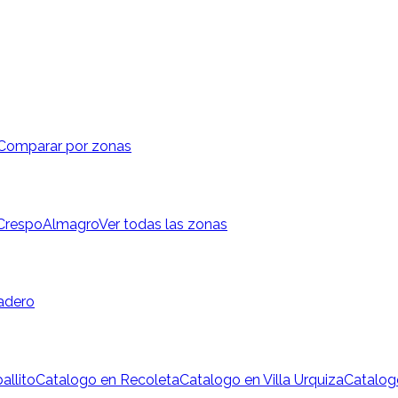
Comparar por zonas
 Crespo
Almagro
Ver todas las zonas
adero
allito
Catalogo en Recoleta
Catalogo en Villa Urquiza
Catalog