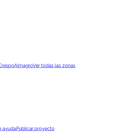
 Crespo
Almagro
Ver todas las zonas
e ayuda
Publicar proyecto