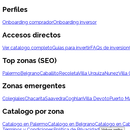
Perfiles
Onboarding comprador
Onboarding inversor
Accesos directos
Ver catalogo completo
Guias para invertir
FAQs de inversion
Top zonas (SEO)
Palermo
Belgrano
Caballito
Recoleta
Villa Urquiza
Nunez
Villa
Zonas emergentes
Colegiales
Chacarita
Saavedra
Coghlan
Villa Devoto
Puerto M
Catalogo por zona
Catalogo en Palermo
Catalogo en Belgrano
Catalogo en Cab
Términos y Condiciones
Política de Privacidad
Volver arriba